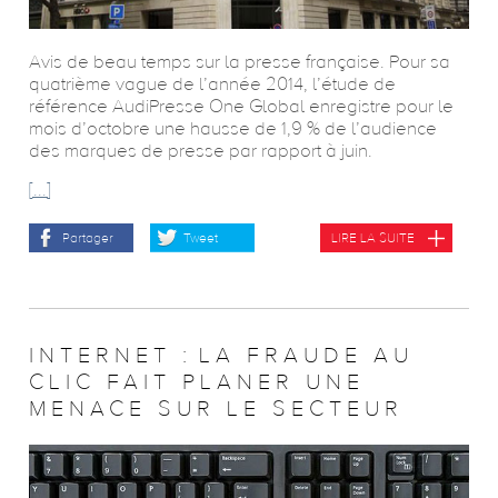
Avis de beau temps sur la presse française. Pour sa
quatrième vague de l’année 2014, l’étude de
référence AudiPresse One Global enregistre pour le
mois d’octobre une hausse de 1,9 % de l’audience
des marques de presse par rapport à juin.
[...]
Partager
Tweet
LIRE LA SUITE
INTERNET : LA FRAUDE AU
CLIC FAIT PLANER UNE
MENACE SUR LE SECTEUR