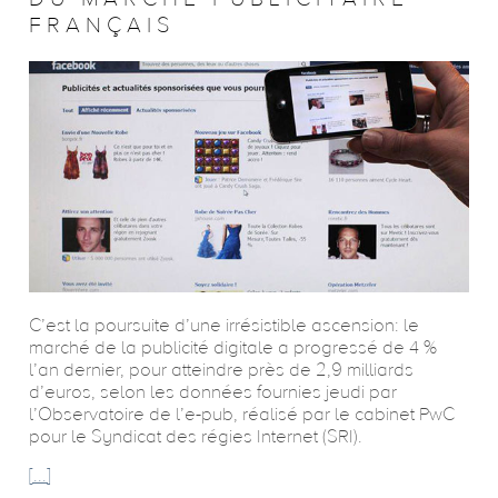
FRANÇAIS
C’est la poursuite d’une irrésistible ascension: le
marché de la publicité digitale a progressé de 4 %
l’an dernier, pour atteindre près de 2,9 milliards
d’euros, selon les données fournies jeudi par
l’Observatoire de l’e-pub, réalisé par le cabinet PwC
pour le Syndicat des régies Internet (SRI).
[...]