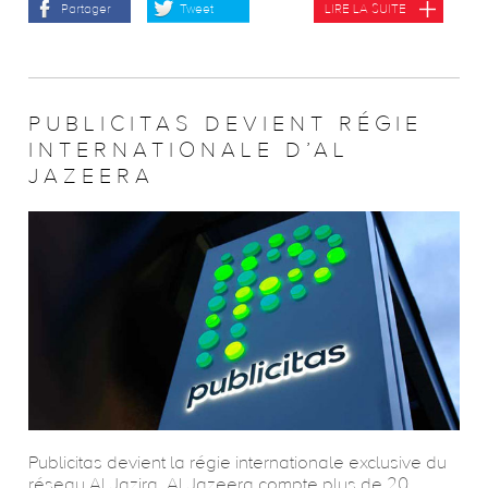
Partager
Tweet
LIRE LA SUITE
PUBLICITAS DEVIENT RÉGIE
INTERNATIONALE D’AL
JAZEERA
Publicitas devient la régie internationale exclusive du
réseau Al Jazira. Al Jazeera compte plus de 20