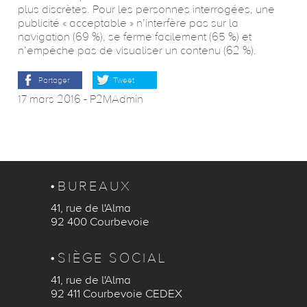
plus discrètes. Pour les personnes interrogées, une
publicité « acceptable » n’interfère pas sur la
navigation (69 %), se ferme facilement (65 %) et
n’empêche pas de visualiser un contenu (62 %).
Partager
Tweet
17 mars 2016
-
P2MAdmin
BUREAUX
41, rue de l'Alma
92 400 Courbevoie
SIÈGE SOCIAL
41, rue de l'Alma
92 411 Courbevoie CEDEX