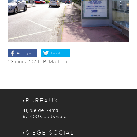
Partager
Tweet
23 mars 2024
-
P2MAdmin
BUREAUX
41, rue de l'Alma
92 400 Courbevoie
SIÈGE SOCIAL