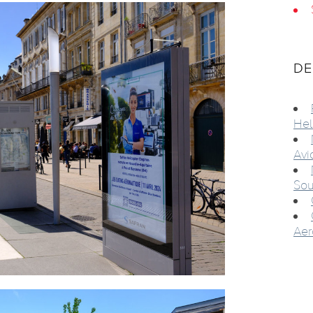
DE
Hel
Avi
Sou
Aer