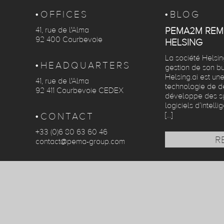
OFFICES
BLOG
41, rue de l'Alma
PEMA2M REM
92 400 Courbevoie
HELSING
La société Helsi
HEADQUARTERS
gestion de son b
Helsing.ai est un
41, rue de l'Alma
technologie de dé
92 411 Courbevoie CEDEX
développe des s
logiciels d’intelli
[...]
CONTACT
+33 (0)6 80 63 60 46
R
contact@pema-group.com