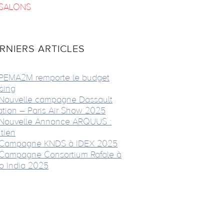
SALONS
RNIERS ARTICLES
PEMA2M remporte le budget
sing
Nouvelle campagne Dassault
ation – Paris Air Show 2025
Nouvelle Annonce ARQUUS :
tien
Campagne KNDS à IDEX 2025
Campagne Consortium Rafale à
o India 2025