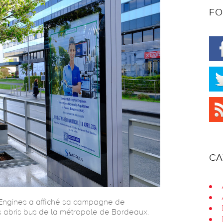
FO
CA
 Engines a affiché sa campagne de
es abris bus de la métropole de Bordeaux.